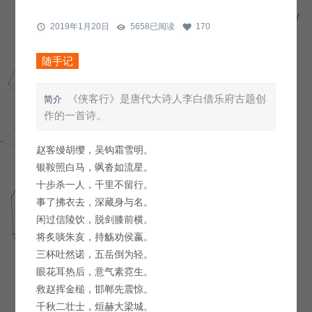
2019年1月20日
5658已阅读
170
随手记
《侠客行》是唐代大诗人李白借乐府古题创
简介
作的一首诗。
赵客缦胡缨，吴钩霜雪明。
银鞍照白马，飒沓如流星。
十步杀一人，千里不留行。
事了拂衣去，深藏身与名。
闲过信陵饮，脱剑膝前横。
将炙啖朱亥，持觞劝侯嬴。
三杯吐然诺，五岳倒为轻。
眼花耳热后，意气素霓生。
救赵挥金槌，邯郸先震惊。
千秋二壮士，烜赫大梁城。