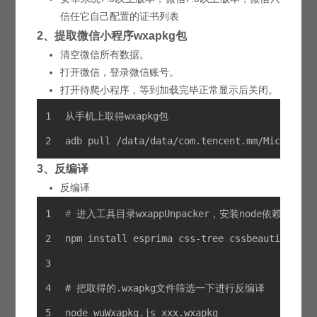
信任它自己配置的证书列表
2、提取微信小程序wxapkg包
清空微信所有数据。
打开微信，登录微信账号。
打开待爬小程序，等到加载完毕正常显示后关闭。
从手机上取得wxapkg包
adb pull /data/data/com.tencent.mm/MicroMs
3、反编译
反编译
#
 进入工具目录wxappUnpacker，安装node依赖
npm install esprima css-tree cssbeautify vm2
#
 把取得的.wxapkg文件筛选一下进行反编译
node wuWxapkg.js xxx.wxapkg