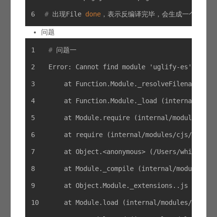
#
 出现File 
done
，表示反编译完毕，会生成一个同名的
问题
#
 问题一
Error: Cannot find module 'uglify-es'
    at Function.Module._resolveFilename (in
    at Function.Module._load (internal/modu
    at Module.require (internal/modules/cjs
    at require (internal/modules/cjs/helper
    at Object.<anonymous> (/Users/whidy/web
    at Module._compile (internal/modules/cj
    at Object.Module._extensions..js (inter
    at Module.load (internal/modules/cjs/lo